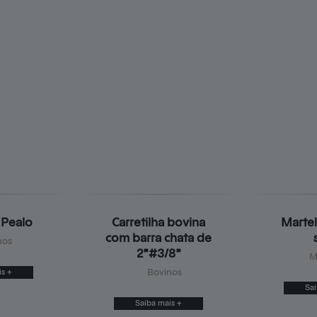
 Pealo
Carretilha bovina
Martel
com barra chata de
nos
2”#3/8”
M
is +
Bovinos
Sai
Saiba mais +