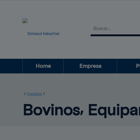
Home
Empresa
P
Aves
Higi
/
Produtos
/
Bovinos⸴ 
Equipa