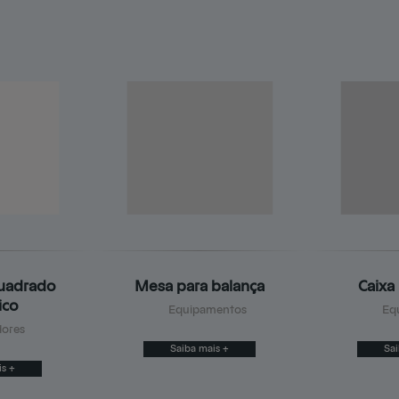
uadrado
Mesa para balança
Caixa
ico
Equipamentos
Eq
ores
Saiba mais +
Sai
is +