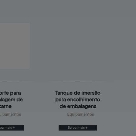
rte para
Tanque de imersão
lagem de
para encolhimento
carne
de embalagens
uipamentos
Equipamentos
ba mais +
Saiba mais +