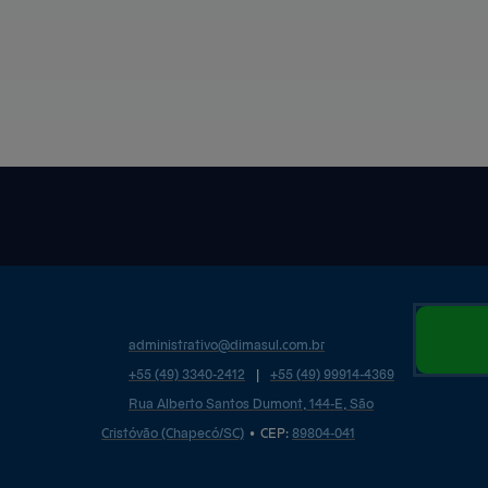
administrativo@
dimasul.com.br
+55
(49)
3340-2412
|
+55
(49)
99914-4369
Rua Alberto Santos Dumont, 144-E, São
Cristóvão (Chapecó/SC)
•
CEP:
89804
-
041