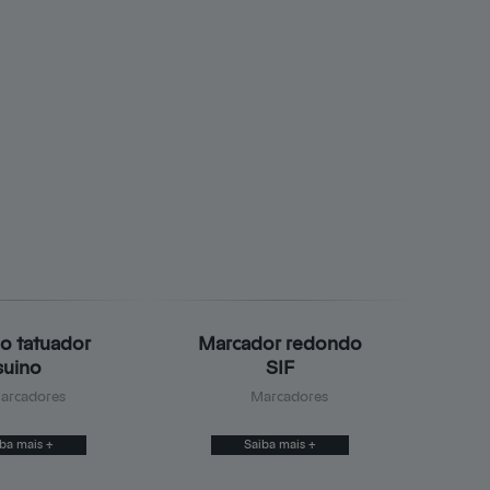
Clientes
Dúvidas comuns
o tatuador
Marcador redondo
suino
SIF
arcadores
Marcadores
ba mais +
Saiba mais +