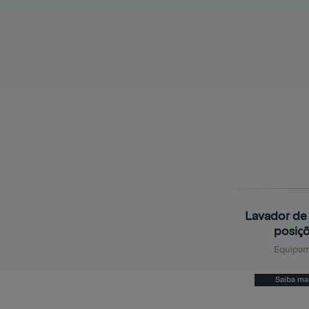
Lavador de
posiç
Equipam
Saiba ma