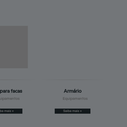
 para facas
Armário
uipamentos
Equipamentos
ba mais +
Saiba mais +