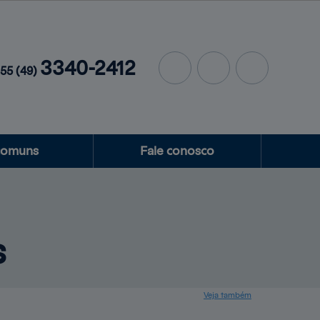
3340-2412
+55
(49)
comuns
Fale conosco
s
Veja também
Produtos
Central de
ajuda
Mapa do site
Fale conosco