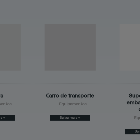
ra
Carro de transporte
Supo
emba
entos
Equipamentos
is +
Saiba mais +
Eq
Sai