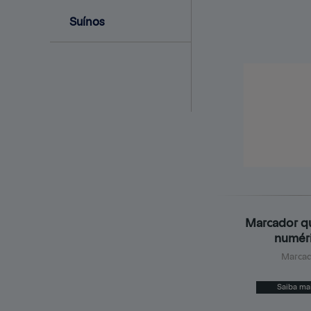
Suínos
Marcador q
numér
Marcad
Saiba ma